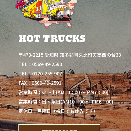
HOT TRUCKS
〒470-2215 愛知県 知多郡阿久比町矢高西の台33
0569-49-2590
TEL：
0120-255-907
TEL：
FAX：0569-49-2591
営業時間：火～土(AM10：00 ～ PM7：00)
営業時間：日・祭日(AM10：00 ～ PM6：00)
定休日：月曜日（祝日でも休みです）