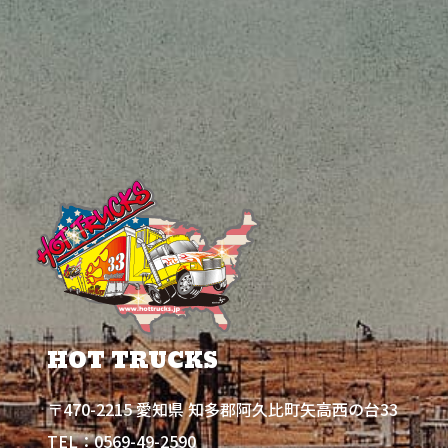
HOT TRUCKS
〒470-2215 愛知県 知多郡阿久比町矢高西の台33
0569-49-2590
TEL：