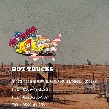
HOT TRUCKS
〒470-2215 愛知県 知多郡阿久比町矢高西の台33
0569-49-2590
TEL：
0120-255-907
TEL：
FAX：0569-49-2591